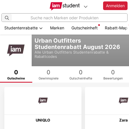
Anmelden
Studentenrabatte
Marken
Gutscheinheft
Rabatt-Map
Zum
Urban Outfitters
Hauptinhalt
Studentenrabatt August 2026
springen
Alle
Urban Outfitters
Studentenrabatte &
Rabattcodes
0
0
0
0
Gutscheine
Gewinnspiele
Gutscheinhefte
Bewertungen
UNIQLO
Zara