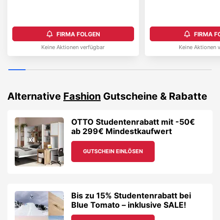
FIRMA FOLGEN
FIRMA F
Keine Aktionen verfügbar
Keine Aktionen 
Alternative
Fashion
Gutscheine & Rabatte
OTTO Studentenrabatt mit -50€
ab 299€ Mindestkaufwert
GUTSCHEIN EINLÖSEN
Bis zu 15% Studentenrabatt bei
Blue Tomato – inklusive SALE!