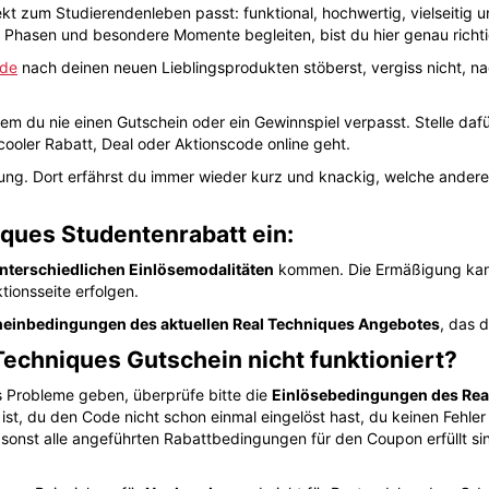
ekt zum Studierendenleben passt: funktional, hochwertig, vielseitig
e Phasen und besondere Momente begleiten, bist du hier genau richti
.de
nach deinen neuen Lieblingsprodukten stöberst, vergiss nicht, n
dem du nie einen Gutschein oder ein Gewinnspiel verpasst. Stelle da
cooler Rabatt, Deal oder Aktionscode online geht.
ung. Dort erfährst du immer wieder kurz und knackig, welche ande
iques Studentenrabatt ein:
nterschiedlichen Einlösemodalitäten
kommen. Die Ermäßigung kann
tionsseite erfolgen.
einbedingungen des aktuellen Real Techniques Angebotes
, das 
Techniques Gutschein nicht funktioniert?
ts Probleme geben, überprüfe bitte die
Einlösebedingungen des Rea
ist, du den Code nicht schon einmal eingelöst hast, du keinen Fehler
onst alle angeführten Rabattbedingungen für den Coupon erfüllt sind