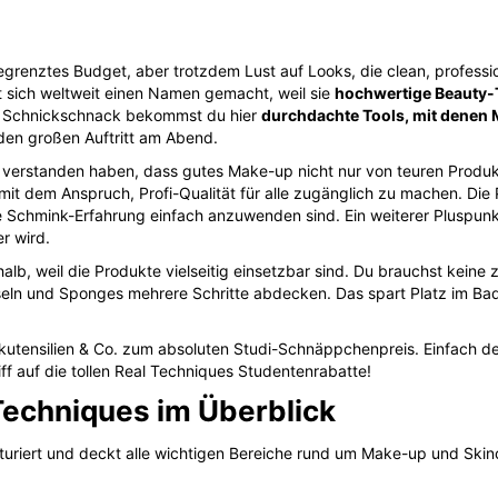
egrenztes Budget, aber trotzdem Lust auf Looks, die clean, profess
t sich weltweit einen Namen gemacht, weil sie
hochwertige Beauty-
gem Schnickschnack bekommst du hier
durchdachte Tools, mit denen 
 den großen Auftritt am Abend.
h verstanden haben, dass gutes Make-up nicht nur von teuren Produ
mit dem Anspruch, Profi-Qualität für alle zugänglich zu machen. Die 
e Schmink-Erfahrung einfach anzuwenden sind. Ein weiterer Pluspunkt:
r wird.
alb, weil die Produkte vielseitig einsetzbar sind. Du brauchst keine
eln und Sponges mehrere Schritte abdecken. Das spart Platz im Bad
tensilien & Co. zum absoluten Studi-Schnäppchenpreis. Einfach d
ff auf die tollen Real Techniques Studentenrabatte!
Techniques im Überblick
kturiert und deckt alle wichtigen Bereiche rund um Make-up und Skin