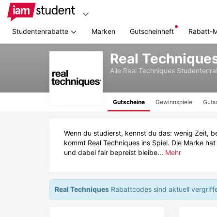
Studentenrabatte
Marken
Gutscheinheft
Rabatt-
Zum
Real Technique
Hauptinhalt
springen
Alle
Real Techniques
Studentenra
Gutscheine
Gewinnspiele
Guts
Wenn du studierst, kennst du das: wenig Zeit, b
kommt Real Techniques ins Spiel. Die Marke hat 
und dabei fair bepreist bleibe...
Mehr
Real Techniques
Rabattcodes sind aktuell vergriff