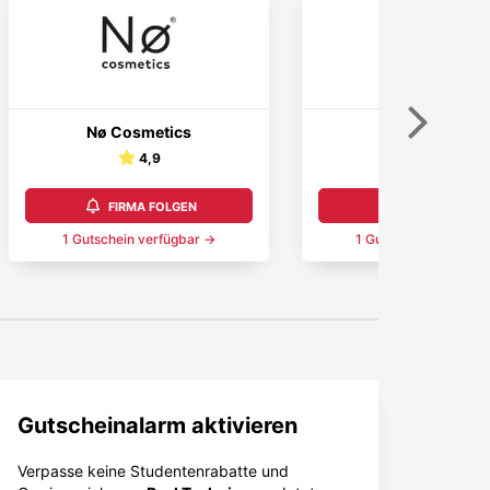
Weiter
Nø Cosmetics
treatwell
4,9
4,8
FIRMA FOLGEN
FIRMA FOLGEN
1
Gutschein
verfügbar →
1
Gutschein
verfügba
Gutscheinalarm aktivieren
Verpasse keine Studentenrabatte und