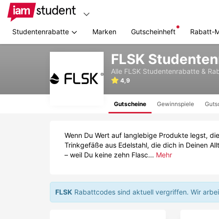
Studentenrabatte
Marken
Gutscheinheft
Rabatt-
Zum
FLSK Studenten
Hauptinhalt
springen
Alle
FLSK
Studentenrabatte & Ra
4,9
Gutscheine
Gewinnspiele
Guts
Wenn Du Wert auf langlebige Produkte legst, di
Trinkgefäße aus Edelstahl, die dich in Deinen Al
– weil Du keine zehn Flasc...
Mehr
FLSK
Rabattcodes sind aktuell vergriffen.
Wir arbe