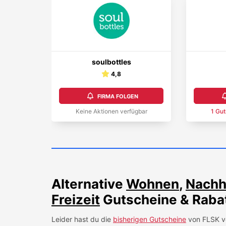
soulbottles
4,8
FIRMA FOLGEN
Keine Aktionen verfügbar
1
Gut
Alternative
Wohnen
,
Nachha
Freizeit
Gutscheine & Raba
Leider hast du die
bisherigen Gutscheine
von
FLSK
v