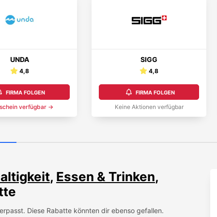
UNDA
SIGG
4,8
4,8
FIRMA FOLGEN
FIRMA FOLGEN
schein
verfügbar →
Keine Aktionen verfügbar
ltigkeit
,
Essen & Trinken
,
tte
erpasst. Diese Rabatte könnten dir ebenso gefallen.