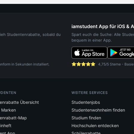
iamstudent App für iOS & 
sieh Studentenrabatte, sobald du
Spart euch die Suche: Alle Stud
bequem in einer App.
orm in Sekunden installiert.
4,75/5 Sterne - Basie
UDENTEN
WEITERE SERVICES
enrabatte Übersicht
Studentenjobs
e Marken
Studentenwohnheim finden
enrabatt-Map
Studium finden
inheft
Hochschulen entdecken
ent App
Schülerrabatte