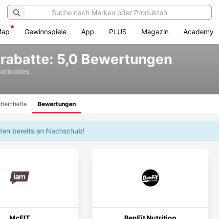
Map
Gewinnspiele
App
PLUS
Magazin
Academy
nrabatte: 5,0 Bewertungen
battcodes
heinhefte
Bewertungen
iten bereits an Nachschub!
McFIT
BenFit Nutrition