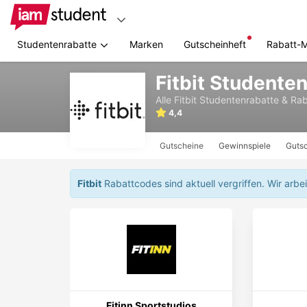
Studentenrabatte
Marken
Gutscheinheft
Rabatt-
Zum
Fitbit Studente
Hauptinhalt
springen
Alle
Fitbit
Studentenrabatte & Ra
4,4
Gutscheine
Gewinnspiele
Gutsc
Fitbit
Rabattcodes sind aktuell vergriffen.
Wir arbe
Fitinn Sportstudios