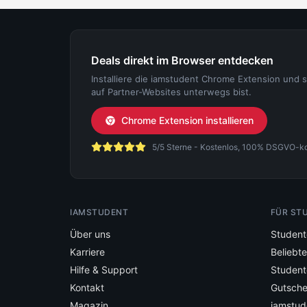
Deals direkt im Browser entdecken
Installiere die iamstudent Chrome Extension und 
auf Partner-Websites unterwegs bist.
Chrome Extension installieren
5/5 Sterne - Kostenlos, 100% DSGVO-konf
IAMSTUDENT
FÜR ST
Über uns
Student
Karriere
Beliebt
Hilfe & Support
Student
Kontakt
Gutsche
Magazin
iamstud