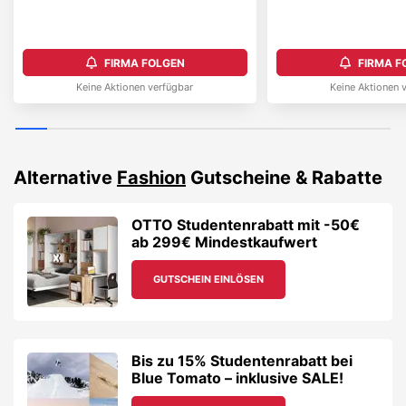
FIRMA FOLGEN
FIRMA F
Keine Aktionen verfügbar
Keine Aktionen 
Alternative
Fashion
Gutscheine & Rabatte
OTTO Studentenrabatt mit -50€
ab 299€ Mindestkaufwert
GUTSCHEIN EINLÖSEN
Bis zu 15% Studentenrabatt bei
Blue Tomato – inklusive SALE!