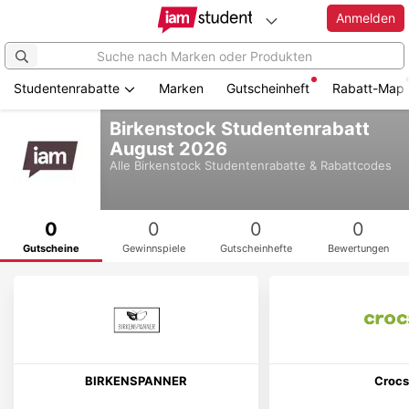
Anmelden
Studentenrabatte
Marken
Gutscheinheft
Rabatt-Map
Zum
Birkenstock Studentenrabatt
Hauptinhalt
August 2026
springen
Alle
Birkenstock
Studentenrabatte & Rabattcodes
0
0
0
0
Gutscheine
Gewinnspiele
Gutscheinhefte
Bewertungen
BIRKENSPANNER
Crocs