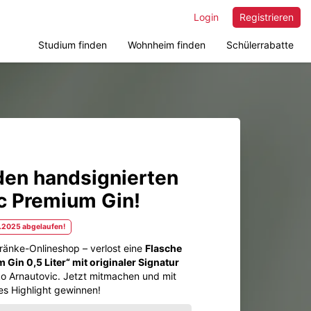
Login
Registrieren
Studium finden
Wohnheim finden
Schülerrabatte
en handsignierten
c Premium Gin!
7.2025 abgelaufen!
ränke-Onlineshop – verlost eine
Flasche
Gin 0,5 Liter“ mit originaler Signatur
o Arnautovic. Jetzt mitmachen und mit
es Highlight gewinnen!