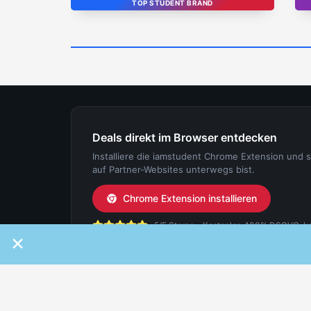
TOP STUDENT BRAND
Deals direkt im Browser entdecken
Installiere die iamstudent Chrome Extension und 
auf Partner-Websites unterwegs bist.
Chrome Extension installieren
5/5 Sterne - Kostenlos, 100% DSGVO-konf
×
IAMSTUDENT
FÜR ST