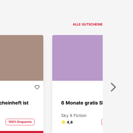
ALLE GUTSCHEINE
Weiter
heinheft ist
6 Monate gratis Sky X Fiction!
Sky X Fiction
100% Ersparnis
4,8
100% Ersparnis