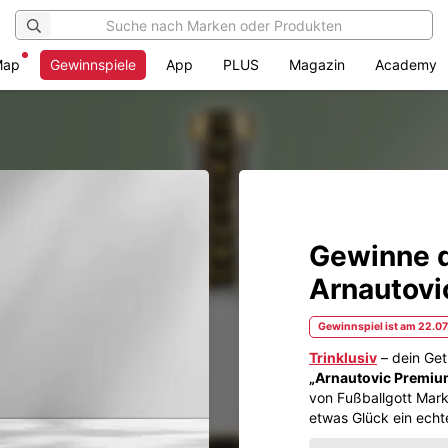
Map
Gewinnspiele
App
PLUS
Magazin
Academy
Gewinne d
Arnautovi
Gewinnspiel ist am 22.0
Trinklusiv
– dein Get
„Arnautovic Premium 
von Fußballgott Mark
etwas Glück ein echt