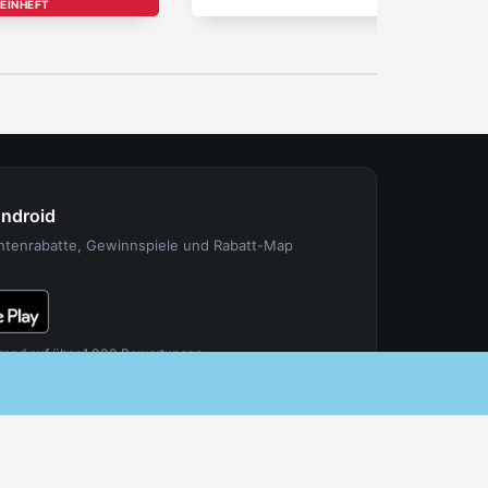
EINHEFT
Android
entenrabatte, Gewinnspiele und Rabatt-Map
rend auf über 1.000 Bewertungen.
FÜR PARTNER