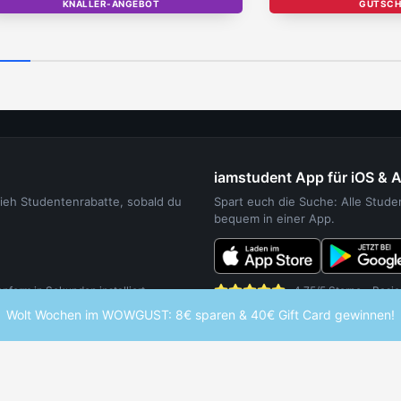
KNALLER-ANGEBOT
TOP
GUTSCH
iamstudent App für iOS & 
sieh Studentenrabatte, sobald du
Spart euch die Suche: Alle Stud
bequem in einer App.
orm in Sekunden installiert.
4,75/5 Sterne - Basie
Wolt Wochen im WOWGUST: 8€ sparen & 40€ Gift Card gewinnen!
UDENTEN
WEITERE SERVICES