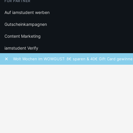
FÜR PARTNER
Auf iamstudent werben
Gutscheinkampagnen
Content Marketing
iamstudent Verify
×
Wolt Wochen im WOWGUST: 8€ sparen & 40€ Gift Card gewinnen!
RECHTLICHES
Datenschutz
Cookie-Einstellungen
Infos zu Bewertungen
AGB
Impressum