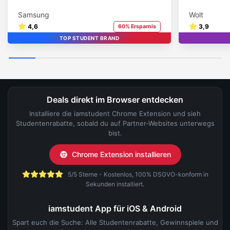
Samsung
Wolt
4,6
3,9
60% Ersparnis
TOP STUDENT BRAND
Deals direkt im Browser entdecken
Installiere die iamstudent Chrome Extension und sieh
Studentenrabatte, sobald du auf Partner-Websites unterwegs
bist.
Chrome Extension installieren
5/5 Sterne - Kostenlos, 100% DSGVO-konform in
Sekunden installiert.
iamstudent App für iOS & Android
Spart euch die Suche: Alle Studentenrabatte, Gewinnspiele und