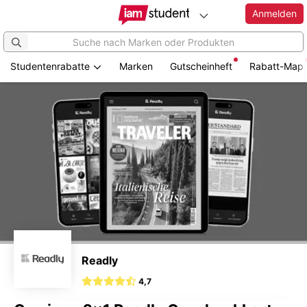
Anmelden
Studentenrabatte
Marken
Gutscheinheft
Rabatt-Map
Zum
Hauptinhalt
springen
Readly
4,7