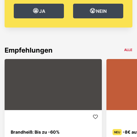
🤩
😤
JA
NEIN
Empfehlungen
ALLE
Brandheiß: Bis zu -60%
-8€ au
NEU