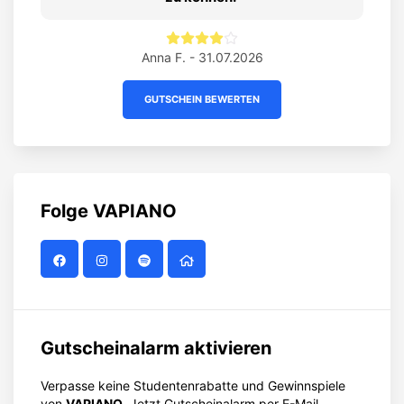
Previous
Ne
07.2026
Anna F. - 31.07.2026
GUTSCHEIN BEWERTEN
Folge
VAPIANO
Gutscheinalarm aktivieren
Verpasse keine Studentenrabatte und Gewinnspiele
von
VAPIANO
. Jetzt Gutscheinalarm per E-Mail