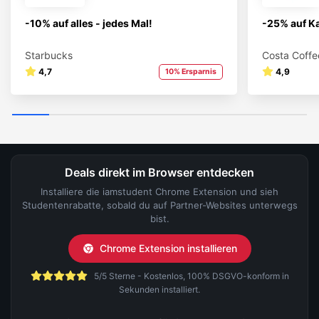
-10% auf alles - jedes Mal!
-25% auf Ka
Starbucks
Costa Coffe
4,7
4,9
10% Ersparnis
Deals direkt im Browser entdecken
Installiere die iamstudent Chrome Extension und sieh
Studentenrabatte, sobald du auf Partner-Websites unterwegs
bist.
Chrome Extension installieren
5/5 Sterne - Kostenlos, 100% DSGVO-konform in
Sekunden installiert.