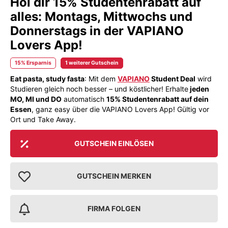
Hol dir 15% Studentenrabatt auf
alles: Montags, Mittwochs und
Donnerstags in der VAPIANO
Lovers App!
15% Ersparnis
1 weiterer Gutschein
Eat pasta, study fasta
: Mit dem
VAPIANO
Student Deal
wird
Studieren gleich noch besser – und köstlicher! Erhalte
jeden
MO, MI und DO
automatisch
15% Studentenrabatt auf dein
Essen
, ganz easy über die VAPIANO Lovers App! Gültig vor
Ort und Take Away.
GUTSCHEIN EINLÖSEN
GUTSCHEIN MERKEN
FIRMA FOLGEN