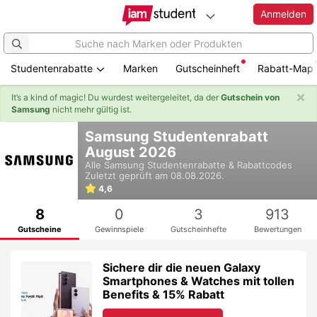
Anmelden
Studentenrabatte
Marken
Gutscheinheft
Rabatt-Map
×
It’s a kind of magic! Du wurdest weitergeleitet, da der
Gutschein von
Samsung
nicht mehr gültig ist.
Zum
Samsung Studentenrabatt
Hauptinhalt
August 2026
springen
Alle
Samsung
Studentenrabatte & Rabattcodes
Zuletzt geprüft am 08.08.2026.
4,6
8
0
3
913
Gutscheine
Gewinnspiele
Gutscheinhefte
Bewertungen
Sichere dir die neuen Galaxy
Smartphones & Watches mit tollen
Benefits & 15% Rabatt