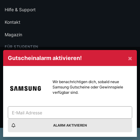
Hilfe & Support
Kontakt
Magazin
FÜR STUDENTEN
×
Gutscheinalarm aktivieren!
Studentenrabatte Übersicht
Beliebte Marken
Wir benachrichtigen dich, sobald neue
Studentenrabatt-Map
Samsung
Gutscheine oder Gewinnspiele
verfügbar sind.
Gutscheinheft
iamstudent App
Newsletter
ALARM AKTIVIEREN
×
€ Gift Card gewinnen!
Frequency ist unsere Brand of the Month:
WEITERE SERVICES