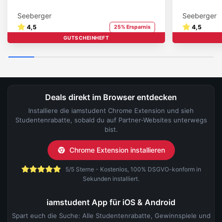
Seeberger
Seeberger
4,5
4,5
25% Ersparnis
GUTSCHEINHEFT
STUDENT BRAND
Deals direkt im Browser entdecken
Installiere die iamstudent Chrome Extension und sieh
Studentenrabatte, sobald du auf Partner-Websites unterwegs
bist.
Chrome Extension installieren
5/5 Sterne - Kostenlos, 100% DSGVO-konform in
Sekunden installiert.
iamstudent App für iOS & Android
Spart euch die Suche: Alle Studentenrabatte, Gewinnspiele und