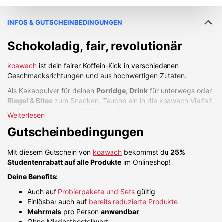
INFOS & GUTSCHEINBEDINGUNGEN
Schokoladig, fair, revolutionär
koawach
ist dein fairer Koffein-Kick in verschiedenen
Geschmacksrichtungen und aus hochwertigen Zutaten.
Als Kakaopulver für deinen
Porridge, Drink
für unterwegs oder
Riegel & Bites
zum Snacken. Tauche ein in die koawach Vielfalt
und finde heraus, was mit Kakao alles gezaubert werden kann!
Weiterlesen
koawach enthält bis zu 30mg Koffein pro 100ml zubereiteten
Gutscheinbedingungen
Getränk oder bis zu 60mg Koffein pro Portion bei den Bites &
Riegeln. Das entspricht dem Koffeingehalt eines Espressos und
Mit diesem Gutschein von
koawach
bekommst du
25%
sorgt definitiv für die nötige Energie!
Studentenrabatt auf alle Produkte
im Onlineshop!
Das hat koawach zu bieten:
Deine Benefits:
bio-zertifiziert und fairtrade
Auch auf
Probierpakete und Sets
gültig
Koffein aus natürlichem Guaraná
Einlösbar auch auf
bereits reduzierte Produkte
Produkte mit weniger oder keinem Zuckerzusatz
Mehrmals
pro Person
anwendbar
zahlreiche Auswahl an veganen Produkten
Ohne Mindestbestellwert