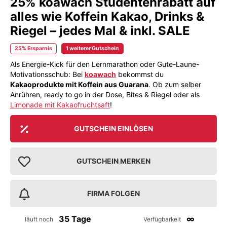
25% koawach Studentenrabatt auf
alles wie Koffein Kakao, Drinks &
Riegel – jedes Mal & inkl. SALE
25% Ersparnis
1 weiterer Gutschein
Als Energie-Kick für den Lernmarathon oder Gute-Laune-
Motivationsschub: Bei
koawach
bekommst du
Kakaoprodukte mit Koffein aus Guarana
. Ob zum selber
Anrühren, ready to go in der Dose, Bites & Riegel oder als
Limonade mit Kakaofruchtsaft
!
GUTSCHEIN EINLÖSEN
GUTSCHEIN MERKEN
FIRMA FOLGEN
35 Tage
∞
läuft noch
Verfügbarkeit