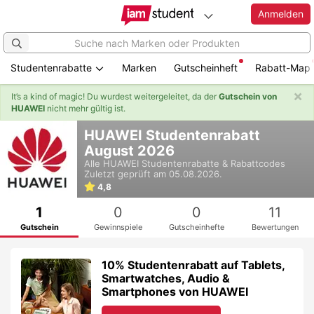
Anmelden
Studentenrabatte
Marken
Gutscheinheft
Rabatt-Map
×
It’s a kind of magic! Du wurdest weitergeleitet, da der
Gutschein von
HUAWEI
nicht mehr gültig ist.
Zum
HUAWEI Studentenrabatt
Hauptinhalt
August 2026
springen
Alle
HUAWEI
Studentenrabatte & Rabattcodes
Zuletzt geprüft am 05.08.2026.
4,8
1
0
0
11
Gutschein
Gewinnspiele
Gutscheinhefte
Bewertungen
10% Studentenrabatt auf Tablets,
Smartwatches, Audio &
Smartphones von HUAWEI