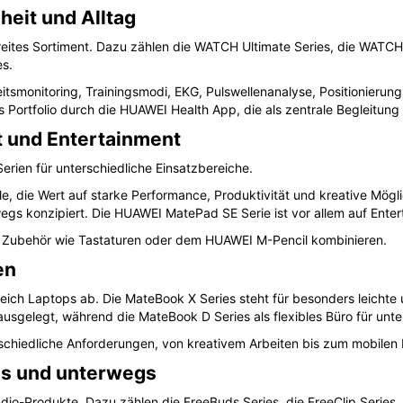
heit und Alltag
reites Sortiment. Dazu zählen die WATCH Ultimate Series, die WATC
es.
tsmonitoring, Trainingsmodi, EKG, Pulswellenanalyse, Positionierun
 Portfolio durch die HUAWEI Health App, die als zentrale Begleitung 
ät und Entertainment
rien für unterschiedliche Einsatzbereiche.
le, die Wert auf starke Performance, Produktivität und kreative Mög
erwegs konzipiert. Die HUAWEI MatePad SE Serie ist vor allem auf Enter
m Zubehör wie Tastaturen oder dem HUAWEI M-Pencil kombinieren.
en
ch Laptops ab. Die MateBook X Series steht für besonders leichte 
ausgelegt, während die MateBook D Series als flexibles Büro für unt
chiedliche Anforderungen, von kreativem Arbeiten bis zum mobilen L
ls und unterwegs
o-Produkte. Dazu zählen die FreeBuds Series, die FreeClip Series,