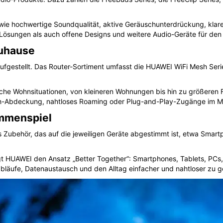
 wie hochwertige Soundqualität, aktive Geräuschunterdrückung, kla
-Lösungen als auch offene Designs und weitere Audio-Geräte für den 
Zuhause
aufgestellt. Das Router-Sortiment umfasst die HUAWEI WiFi Mesh Ser
iche Wohnsituationen, von kleineren Wohnungen bis hin zu größeren
sh-Abdeckung, nahtloses Roaming oder Plug-and-Play-Zugänge im Mi
mmenspiel
 Zubehör, das auf die jeweiligen Geräte abgestimmt ist, etwa Smar
t HUAWEI den Ansatz „Better Together“: Smartphones, Tablets, PCs,
abläufe, Datenaustausch und den Alltag einfacher und nahtloser zu g