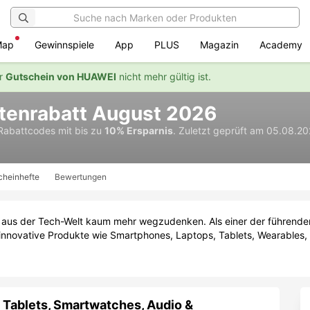
Map
Gewinnspiele
App
PLUS
Magazin
Academy
er
Gutschein von HUAWEI
nicht mehr gültig ist.
enrabatt August 2026
 Rabattcodes
mit bis zu
10% Ersparnis
.
Zuletzt geprüft am 05.08.20
cheinhefte
Bewertungen
aus der Tech-Welt kaum mehr wegzudenken. Als einer der führenden 
nnovative Produkte wie Smartphones, Laptops, Tablets, Wearables, A
 Tablets, Smartwatches, Audio &