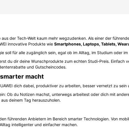
e aus der Tech-Welt kaum mehr wegzudenken. Als einer der führenden
WEI innovative Produkte wie
Smartphones, Laptops, Tablets, Weara
e soll für alle zugänglich sein, egal ob im Alltag, im Studium oder im
rst du dir deine Wunschprodukte zum echten Studi-Preis. Einfach ver
dentenrabatte und Gutscheincodes.
g smarter macht
AWEI dich dabei, produktiver zu arbeiten, besser vernetzt zu sein un
sein: Ob du Notizen machst, unterwegs arbeitest oder dich mit ande
r aus deinem Tag herauszuholen.
n führenden Anbietern im Bereich smarter Technologien. Von mobile
lltag intelligenter und einfacher machen.