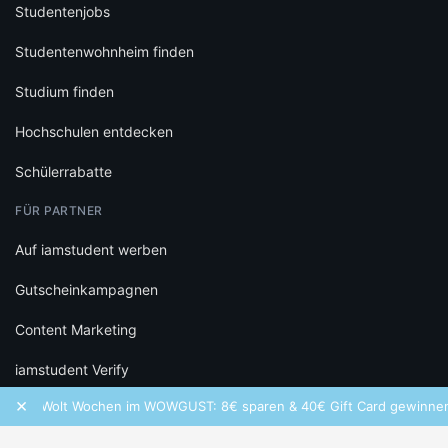
Studentenjobs
Studentenwohnheim finden
Studium finden
Hochschulen entdecken
Schülerrabatte
FÜR PARTNER
Auf iamstudent werben
Gutscheinkampagnen
Content Marketing
iamstudent Verify
×
Wolt Wochen im WOWGUST: 8€ sparen & 40€ Gift Card gewinnen!