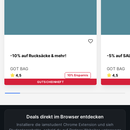
-10% auf Rucksäcke & mehr!
-5% auf SA
GOT BAG
GOT BAG
4,5
4,5
10% Ersparnis
GUTSCHEINHEFT
STUDENT BRAND
Deals direkt im Browser entdecken
Installiere die iamstudent Chrome Extension und sieh