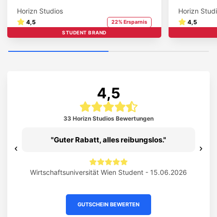
Horizn Studios
Horizn Stud
4,5
4,5
22% Ersparnis
STUDENT BRAND
4,5
33 Horizn Studios Bewertungen
.
Guter Rabatt, alles reibungslos.
Previous
Ne
-
Wirtschaftsuniversität Wien Student - 15.06.2026
Mediz
GUTSCHEIN BEWERTEN