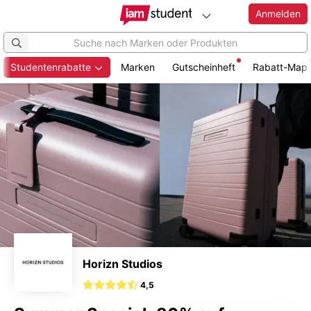
Anmelden
Studentenrabatte
Marken
Gutscheinheft
Rabatt-Map
Zum
Hauptinhalt
springen
Horizn Studios
4,5