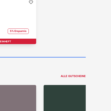
5% Ersparnis
EINHEFT
T BRAND
ALLE GUTSCHEINE