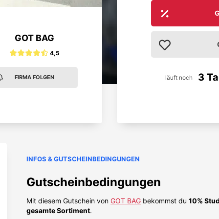
G
GOT BAG
4,5
3 T
läuft noch
FIRMA FOLGEN
INFOS & GUTSCHEINBEDINGUNGEN
Gutscheinbedingungen
Mit diesem Gutschein von
GOT BAG
bekommst du
10% Stud
gesamte Sortiment
.