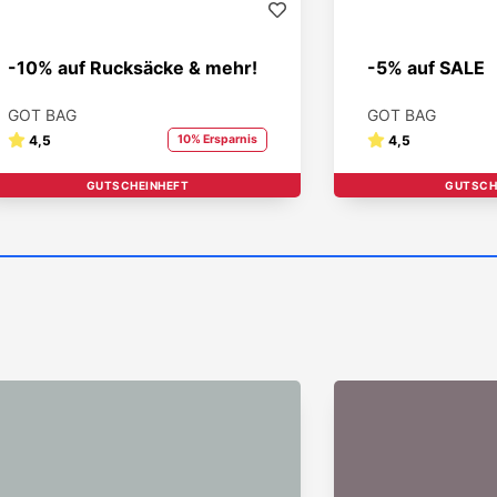
-10% auf Rucksäcke & mehr!
-5% auf SALE
GOT BAG
GOT BAG
4,5
10% Ersparnis
4,5
GUTSCHEINHEFT
STUDENT BRAND
GUTSCH
STUDEN