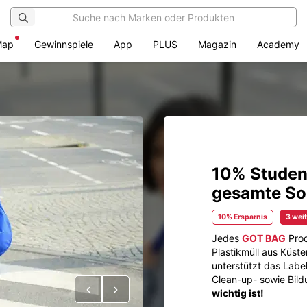
Map
Gewinnspiele
App
PLUS
Magazin
Academy
10% Student
gesamte So
10% Ersparnis
3 wei
Jedes
GOT BAG
Prod
Plastikmüll aus Küste
unterstützt das Labe
Clean-up- sowie Bil
Vorheriges
Nächstes
wichtig ist!