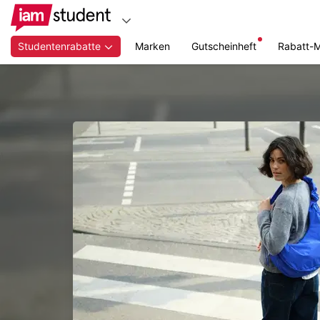
Studentenrabatte
Marken
Gutscheinheft
Rabatt-
Zum
Hauptinhalt
springen