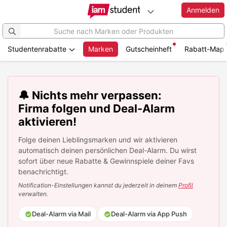
Anmelden
Studentenrabatte
Marken
Gutscheinheft
Rabatt-Map
Zum
Hauptinhalt
springen
🔔 Nichts mehr verpassen:
Firma folgen und Deal-Alarm
aktivieren!
Folge deinen Lieblingsmarken und wir aktivieren
automatisch deinen persönlichen Deal-Alarm. Du wirst
sofort über neue Rabatte & Gewinnspiele deiner Favs
benachrichtigt.
Notification-Einstellungen kannst du jederzeit in deinem
Profil
verwalten.
Deal-Alarm via Mail
Deal-Alarm via App Push