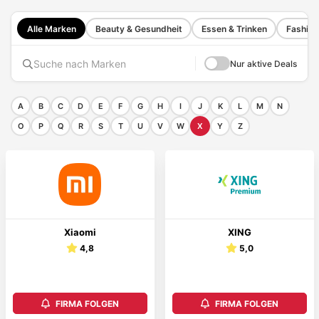
Alle Marken
Beauty & Gesundheit
Essen & Trinken
Fashion
Nur aktive Deals
A
B
C
D
E
F
G
H
I
J
K
L
M
N
O
P
Q
R
S
T
U
V
W
X
Y
Z
Xiaomi
XING
4,8
5,0
FIRMA FOLGEN
FIRMA FOLGEN