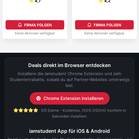
4,7
4,2
FIRMA FOLGEN
FIRMA FOLGEN
Keine Aktionen verfügbar
Keine Aktionen verfügbar
Deals direkt im Browser entdecken
Installiere die iamstudent Chrome Extension und sieh
Studentenrabatte, sobald du auf Partner-Websites unterwegs
bist.
Chrome Extension installieren
5/5 Sterne - Kostenlos, 100% DSGVO-konform in
Sekunden installiert.
iamstudent App für iOS & Android