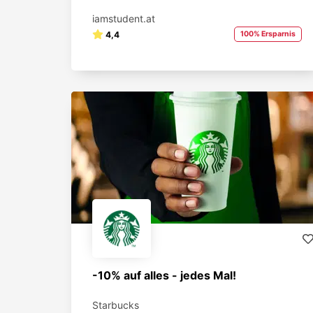
iamstudent.at
4,4
100% Ersparnis
-10% auf alles - jedes Mal!
Starbucks