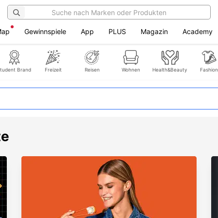
Map
Gewinnspiele
App
PLUS
Magazin
Academy
tudent Brand
Freizeit
Reisen
Wohnen
Health&Beauty
Fashion
te