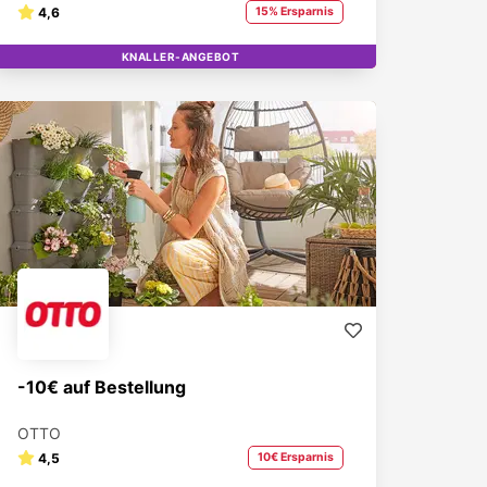
4,6
15% Ersparnis
KNALLER-ANGEBOT
STUDENT BRAND
-10€ auf Bestellung
OTTO
4,5
10€ Ersparnis