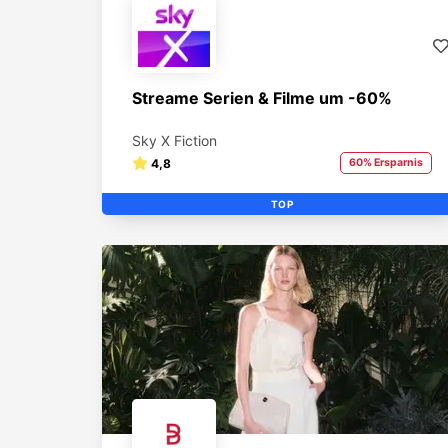
Streame Serien & Filme um -60%
Sky X Fiction
4,8
60% Ersparnis
TOP