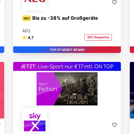
Bis zu -38% auf Großgeräte
NEU
AEG
4,7
38% Ersparnis
TOP STUDENT BRAND