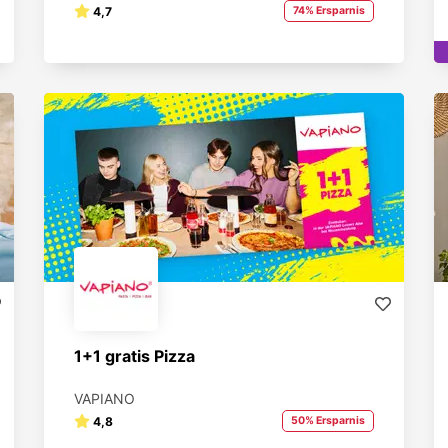
4,7
74% Ersparnis
1+1 gratis Pizza
VAPIANO
4,8
50% Ersparnis