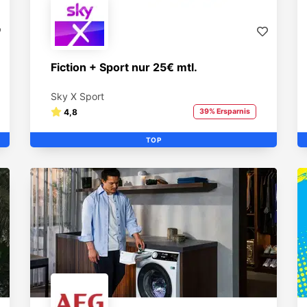
Fiction + Sport nur 25€ mtl.
Sky X Sport
4,8
39% Ersparnis
TOP