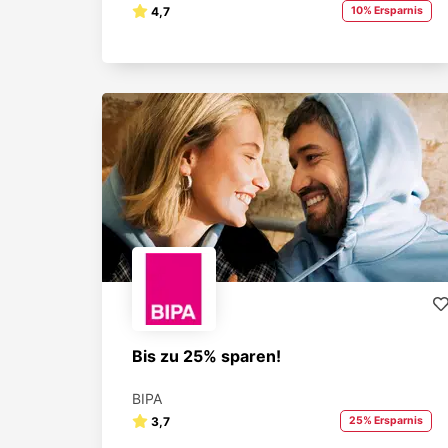
4,7
10% Ersparnis
Bis zu 25% sparen!
BIPA
3,7
25% Ersparnis