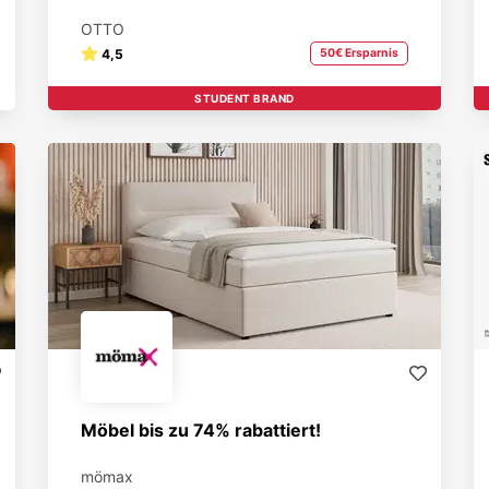
OTTO
4,5
50€ Ersparnis
STUDENT BRAND
Möbel bis zu 74% rabattiert!
mömax