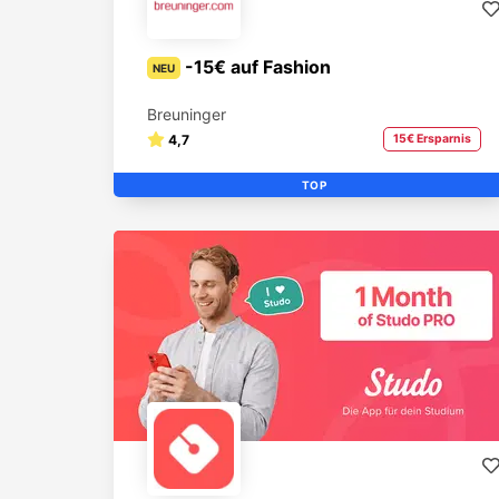
-15€ auf Fashion
NEU
Breuninger
4,7
15€ Ersparnis
TOP