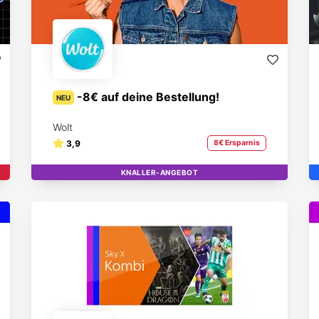
-8€ auf deine Bestellung!
NEU
Wolt
3,9
8€ Ersparnis
KNALLER-ANGEBOT
TOP