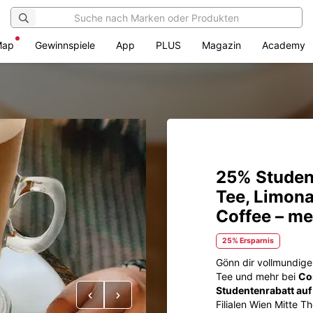
Map
Gewinnspiele
App
PLUS
Magazin
Academy
25% Student
Tee, Limon
Coffee – me
25% Ersparnis
Gönn dir vollmundige
Tee und mehr bei
Co
Studentenrabatt au
Vorheriges
Nächstes
Filialen Wien Mitte T