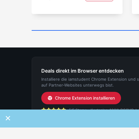
Deals direkt im Browser entdecken
Installiere die iamstudent Chrome Extension und 
auf Partner-Websites unterwegs bist.
Chrome Extension installieren
5/5 Sterne - Kostenlos, 100% DSGVO-konf
×