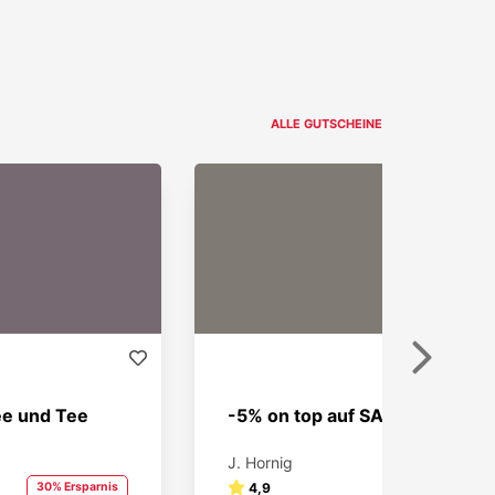
ALLE GUTSCHEINE
Weiter
ee und Tee
-5% on top auf SALE
J. Hornig
30% Ersparnis
4,9
5% Ersparnis