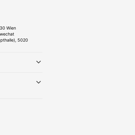
030 Wien
wechat
upthalle), 5020