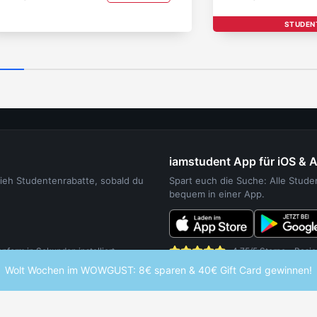
STUDEN
iamstudent App für iOS & 
sieh Studentenrabatte, sobald du
Spart euch die Suche: Alle Stud
bequem in einer App.
orm in Sekunden installiert.
4,75/5 Sterne - Basie
Wolt Wochen im WOWGUST: 8€ sparen & 40€ Gift Card gewinnen!