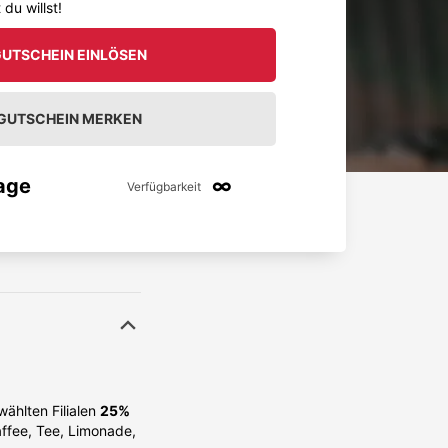
du willst!
UTSCHEIN EINLÖSEN
GUTSCHEIN MERKEN
age
∞
Verfügbarkeit
ählten Filialen
25%
affee, Tee, Limonade,