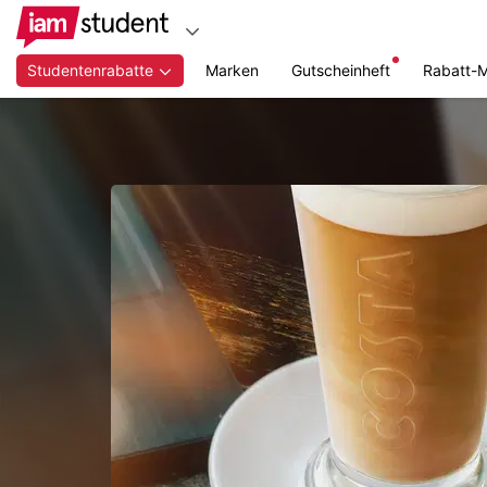
Studentenrabatte
Marken
Gutscheinheft
Rabatt-
Zum
Hauptinhalt
springen