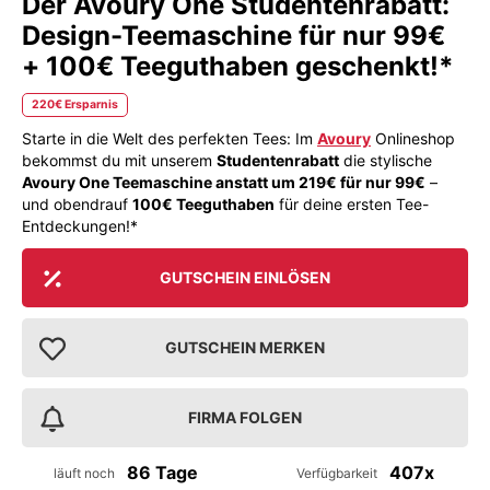
Der Avoury One Studentenrabatt:
Design-Teemaschine für nur 99€
+ 100€ Teeguthaben geschenkt!*
220€ Ersparnis
Starte in die Welt des perfekten Tees: Im
Avoury
Onlineshop
bekommst du mit unserem
Studentenrabatt
die stylische
Avoury One Teemaschine anstatt um 219€ für nur 99€
–
und obendrauf
100€ Teeguthaben
für deine ersten Tee-
Entdeckungen!*
GUTSCHEIN EINLÖSEN
GUTSCHEIN MERKEN
FIRMA FOLGEN
86 Tage
407x
läuft noch
Verfügbarkeit