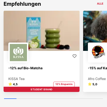
Empfehlungen
ALLE
-12% auf Bio-Matcha
-15% auf Ka
KISSA Tea
Afro Coffee
4,5
5,0
12% Ersparnis
STUDENT BRAND