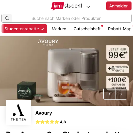
Anmelden
Studentenrabatte
Marken
Gutscheinheft
Rabatt-Map
Zum
Hauptinhalt
springen
Vorheriges
Näch
Avoury
4,8