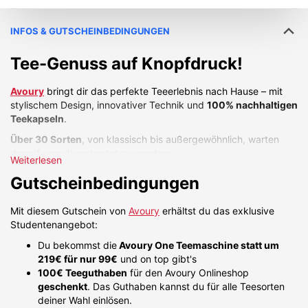
INFOS & GUTSCHEINBEDINGUNGEN
Tee-Genuss auf Knopfdruck!
Avoury
bringt dir das perfekte Teeerlebnis nach Hause – mit
stylischem Design, innovativer Technik und
100% nachhaltigen
Teekapseln
.
Über 30 Sorten
, von klassisch bis außergewöhnlich, warten
darauf, von dir gekostet zu werden.
Weiterlesen
Mit diesem Gutschein holst du dir die
Avoury One für nur 99€
Gutscheinbedingungen
und du erhältst
100€ Teeguthaben + 6 Teeboxen deiner Wahl
für den Avoury Onlineshop kostenlos* dazu.
Mit diesem Gutschein von
Avoury
erhältst du das exklusive
Teste dich durch die große Teevielfalt und finde deine
Studentenangebot:
Lieblingssorten – das Teeguthaben kannst du flexibel für alle
Du bekommst die
Avoury One Teemaschine statt um
Avoury Tees einlösen.
219€ für nur 99€
und on top gibt's
100€ Teeguthaben
für den Avoury Onlineshop
geschenkt
. Das Guthaben kannst du für alle Teesorten
deiner Wahl einlösen.