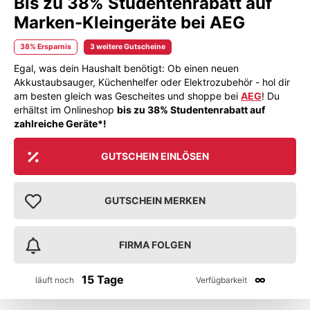
Bis zu 38% Studentenrabatt auf
Marken-Kleingeräte bei AEG
38% Ersparnis
3 weitere Gutscheine
Egal, was dein Haushalt benötigt: Ob einen neuen
Akkustaubsauger, Küchenhelfer oder Elektrozubehör - hol dir
am besten gleich was Gescheites und shoppe bei
AEG
! Du
erhältst im Onlineshop
bis zu 38% Studentenrabatt auf
zahlreiche Geräte*!
GUTSCHEIN EINLÖSEN
GUTSCHEIN MERKEN
FIRMA FOLGEN
15 Tage
∞
läuft noch
Verfügbarkeit