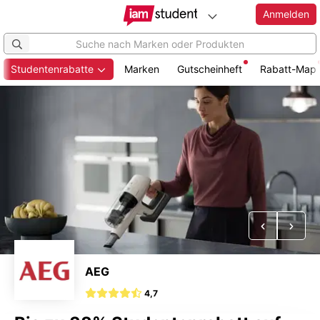
Anmelden
Studentenrabatte
Marken
Gutscheinheft
Rabatt-Map
Zum
Hauptinhalt
springen
Vorheriges
Näch
AEG
4,7