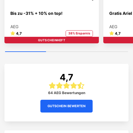
Bis zu -31% + 10% on top!
Gratis Arie
AEG
AEG
4,7
4,7
38% Ersparnis
GUTSCHEINHEFT
STUDENT BRAND
4,7
64 AEG Bewertungen
GUTSCHEIN BEWERTEN