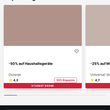
-50% auf Haushaltsgeräte
-25% auf M
Gorenje
Universal V
4,3
4,7
50% Ersparnis
STUDENT BRAND