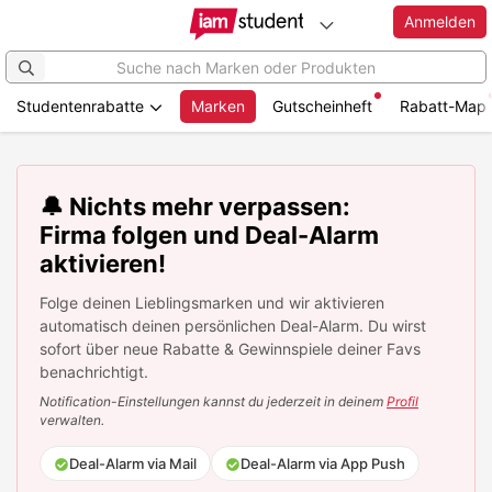
Anmelden
Studentenrabatte
Marken
Gutscheinheft
Rabatt-Map
Zum
Hauptinhalt
springen
🔔 Nichts mehr verpassen:
Firma folgen und Deal-Alarm
aktivieren!
Folge deinen Lieblingsmarken und wir aktivieren
automatisch deinen persönlichen Deal-Alarm. Du wirst
sofort über neue Rabatte & Gewinnspiele deiner Favs
benachrichtigt.
Notification-Einstellungen kannst du jederzeit in deinem
Profil
verwalten.
Deal-Alarm via Mail
Deal-Alarm via App Push