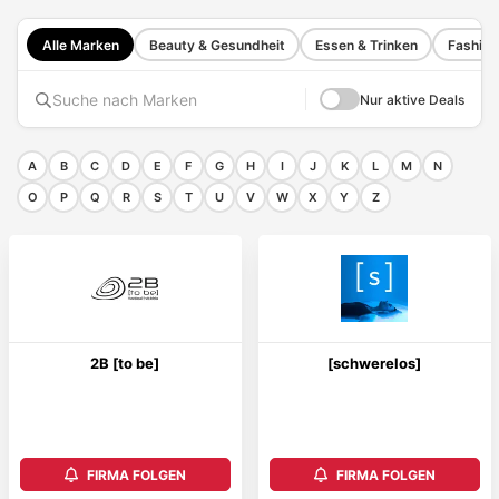
Alle Marken
Beauty & Gesundheit
Essen & Trinken
Fashion
Nur aktive Deals
A
B
C
D
E
F
G
H
I
J
K
L
M
N
O
P
Q
R
S
T
U
V
W
X
Y
Z
2B [to be]
[schwerelos]
FIRMA FOLGEN
FIRMA FOLGEN